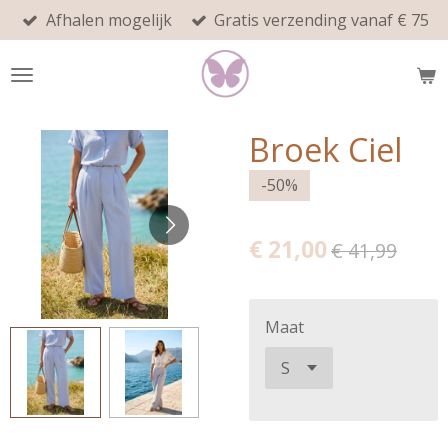
Afhalen mogelijk
Gratis verzending vanaf € 75
Ga
direct
naar
de
hoofdinhoud
Broek Ciel
-50%
€ 21,00
€ 41,99
Maat