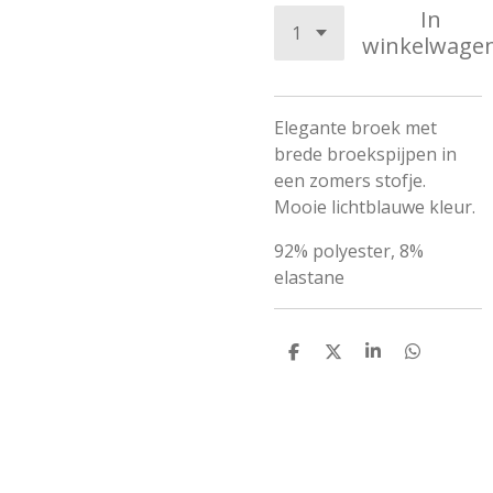
In
winkelwage
Elegante broek met
brede broekspijpen in
een zomers stofje.
Mooie lichtblauwe kleur.
92% polyester, 8%
elastane
D
D
S
D
e
e
h
e
l
e
a
l
e
l
r
e
n
e
n