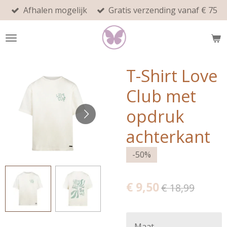
Afhalen mogelijk
Gratis verzending vanaf € 75
Ga
direct
naar
de
hoofdinhoud
T-Shirt Love
Club met
opdruk
achterkant
-50%
€ 9,50
€ 18,99
Maat