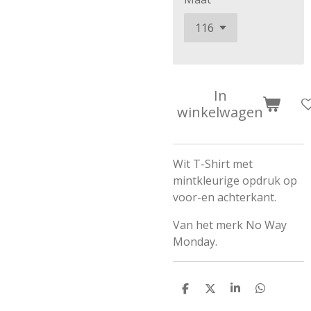
In
winkelwagen
Wit T-Shirt met
mintkleurige opdruk op
voor-en achterkant.
Van het merk No Way
Monday.
D
D
S
D
e
e
h
e