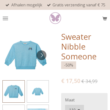
Afhalen mogelijk
Gratis verzending vanaf € 75
Ga
direct
naar
de
hoofdinhoud
Sweater
Nibble
Someone
-50%
€ 17,50
€ 34,99
Maat