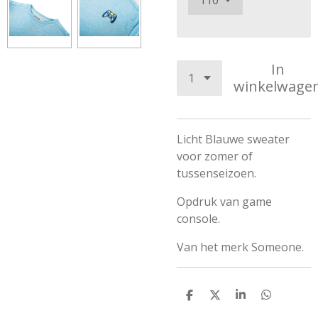
In
winkelwage
Licht Blauwe sweater
voor zomer of
tussenseizoen.
Opdruk van game
console.
Van het merk Someone.
D
D
S
D
e
e
h
e