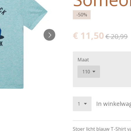
-50%
€ 11,50
€ 20,99
Maat
In winkelwa
Stoer licht blauw T-Shirt