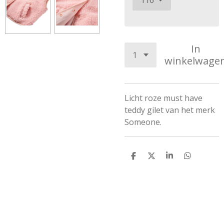
In
winkelwage
Licht roze must have
teddy gilet van het merk
Someone.
D
D
S
D
e
e
h
e
l
e
a
l
e
l
r
e
n
e
n