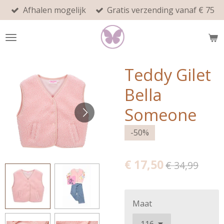
Afhalen mogelijk
Gratis verzending vanaf € 75
Ga
direct
naar
de
hoofdinhoud
Teddy Gilet
Bella
Someone
-50%
€ 17,50
€ 34,99
Maat