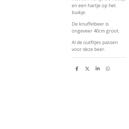
en een hartje op het
buikje.
De knuffelbeer is
ongeveer 40cm groot.
Al de outfitjes passen
voor deze beer.
D
D
S
D
e
e
h
e
l
e
a
l
e
l
r
e
n
e
n