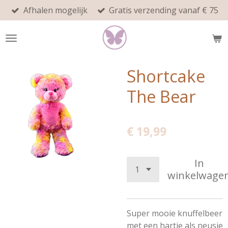
Afhalen mogelijk
Gratis verzending vanaf € 75
Ga
direct
naar
de
hoofdinhoud
Shortcake
The Bear
€ 19,99
In
winkelwage
Super mooie knuffelbeer
met een hartje als neusje