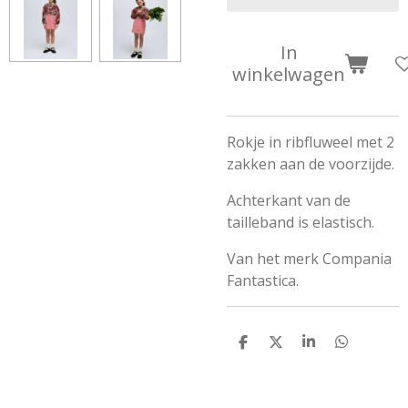
In
winkelwagen
Rokje in ribfluweel met 2
zakken aan de voorzijde.
Achterkant van de
tailleband is elastisch.
Van het merk Compania
Fantastica.
D
D
S
D
e
e
h
e
l
e
a
l
e
l
r
e
n
e
n