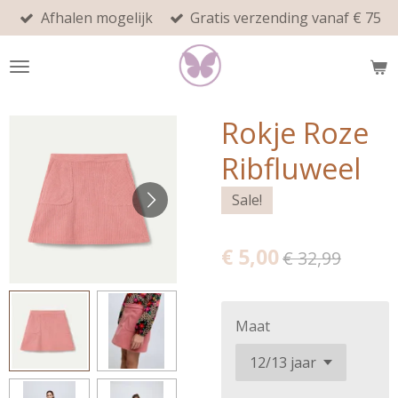
Afhalen mogelijk
Gratis verzending vanaf € 75
Ga
direct
naar
de
hoofdinhoud
Rokje Roze
Ribfluweel
Sale!
€ 5,00
€ 32,99
Maat