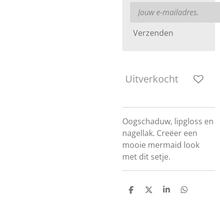
Verzenden
Uitverkocht
Oogschaduw, lipgloss en
nagellak. Creëer een
mooie mermaid look
met dit setje.
D
D
S
D
e
e
h
e
l
e
a
l
e
l
r
e