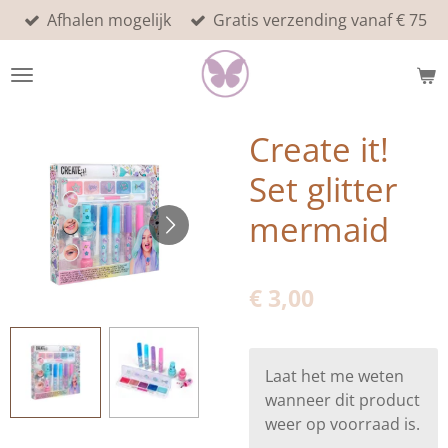
Afhalen mogelijk
Gratis verzending vanaf € 75
Ga
direct
naar
de
hoofdinhoud
Create it!
Set glitter
mermaid
€ 3,00
Laat het me weten
wanneer dit product
weer op voorraad is.