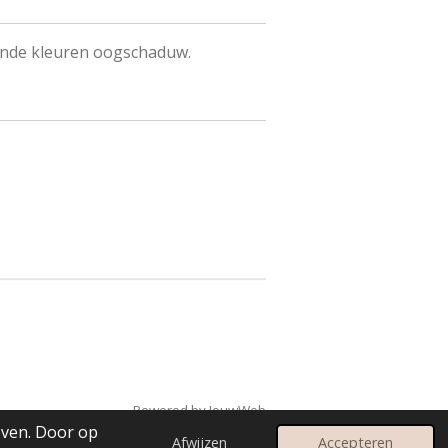
lende kleuren oogschaduw.
Powered by
JouwWeb
even. Door op
Afwijzen
Accepteren