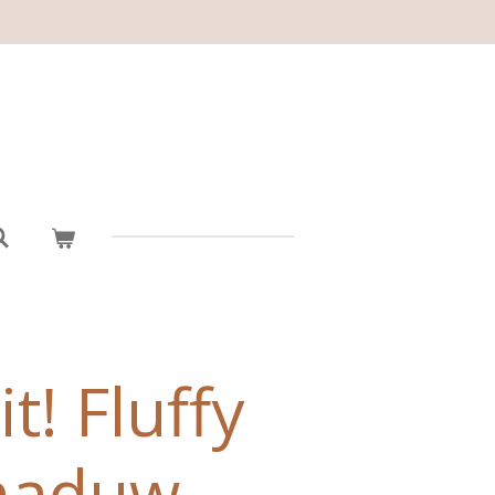
t! Fluffy
haduw