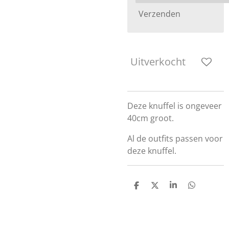
Verzenden
Uitverkocht
Deze knuffel is ongeveer
40cm groot.
Al de outfits passen voor
deze knuffel.
D
D
S
D
e
e
h
e
l
e
a
l
e
l
r
e
n
e
n