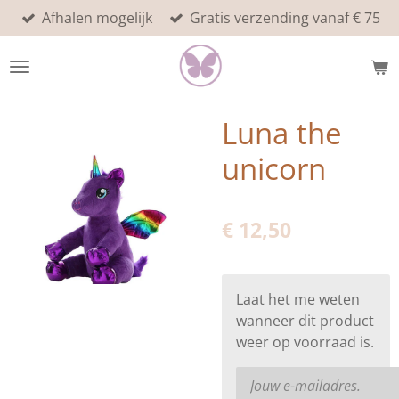
Afhalen mogelijk
Gratis verzending vanaf € 75
Ga
direct
naar
de
hoofdinhoud
Luna the
unicorn
€ 12,50
Laat het me weten
wanneer dit product
weer op voorraad is.